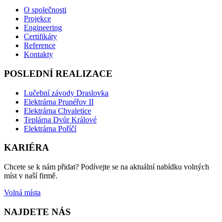
O společnosti
Projekce
Engineering
Certifikáty
Reference
Kontakty
POSLEDNÍ REALIZACE
Lučební závody Draslovka
Elektrárna Prunéřov II
Elektrárna Chvaletice
Teplárna Dvůr Králové
Elektrárna Poříčí
KARIÉRA
Chcete se k nám přidat? Podívejte se na aktuální nabídku volných
míst v naší firmě.
Volná místa
NAJDETE NÁS