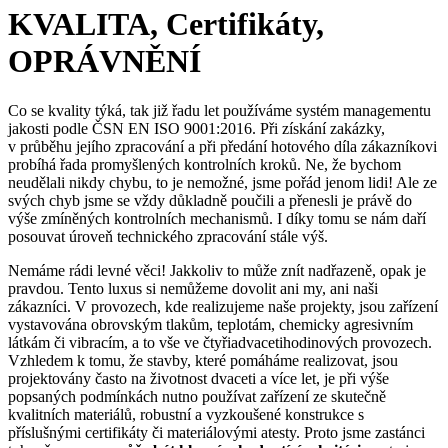
KVALITA, Certifikáty,
OPRÁVNĚNÍ
Co se kvality týká, tak již řadu let používáme systém managementu
jakosti podle ČSN EN ISO 9001:2016. Při získání zakázky,
v průběhu jejího zpracování a při předání hotového díla zákazníkovi
probíhá řada promyšlených kontrolních kroků. Ne, že bychom
neudělali nikdy chybu, to je nemožné, jsme pořád jenom lidi! Ale ze
svých chyb jsme se vždy důkladně poučili a přenesli je právě do
výše zmíněných kontrolních mechanismů. I díky tomu se nám daří
posouvat úroveň technického zpracování stále výš.
Nemáme rádi levné věci! Jakkoliv to může znít nadřazeně, opak je
pravdou. Tento luxus si nemůžeme dovolit ani my, ani naši
zákazníci. V provozech, kde realizujeme naše projekty, jsou zařízení
vystavována obrovským tlakům, teplotám, chemicky agresivním
látkám či vibracím, a to vše ve čtyřiadvacetihodinových provozech.
Vzhledem k tomu, že stavby, které pomáháme realizovat, jsou
projektovány často na životnost dvaceti a více let, je při výše
popsaných podmínkách nutno používat zařízení ze skutečně
kvalitních materiálů, robustní a vyzkoušené konstrukce s
příslušnými certifikáty či materiálovými atesty. Proto jsme zastánci