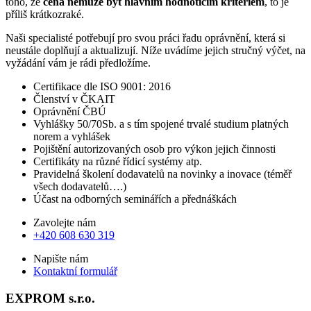
toho, že
cena nemůže být hlavním hodnotícím kritériem
, to je
příliš krátkozraké.
Naši specialisté potřebují pro svou práci řadu oprávnění, která si
neustále doplňují a aktualizují. Níže uvádíme jejich stručný výčet, na
vyžádání vám je rádi předložíme.
Certifikace dle ISO 9001: 2016
Členství v ČKAIT
Oprávnění ČBÚ
Vyhlášky 50/70Sb. a s tím spojené trvalé studium platných
norem a vyhlášek
Pojištění autorizovaných osob pro výkon jejich činnosti
Certifikáty na různé řídicí systémy atp.
Pravidelná školení dodavatelů na novinky a inovace (téměř
všech dodavatelů….)
Účast na odborných seminářích a přednáškách
Zavolejte nám
+420 608 630 319
Napište nám
Kontaktní formulář
EXPROM s.r.o.